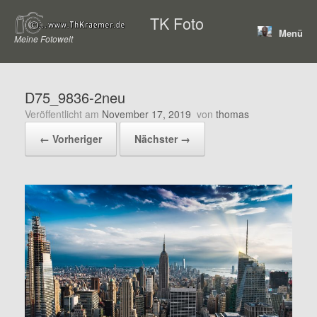
Zum
TK Foto
Inhalt
Menü
springen
Meine Fotowelt
D75_9836-2neu
Veröffentlicht am
November 17, 2019
von
thomas
← Vorheriger
Nächster →