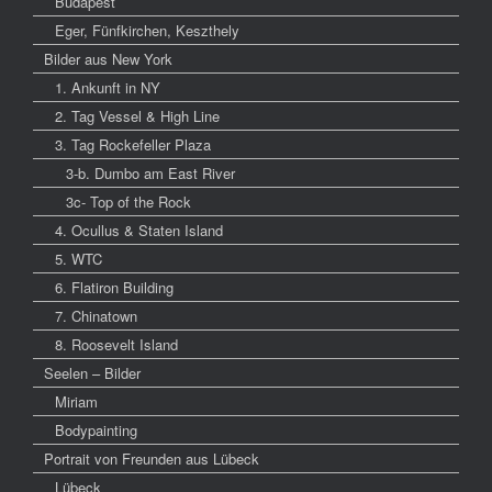
Budapest
Eger, Fünfkirchen, Keszthely
Bilder aus New York
1. Ankunft in NY
2. Tag Vessel & High Line
3. Tag Rockefeller Plaza
3-b. Dumbo am East River
3c- Top of the Rock
4. Ocullus & Staten Island
5. WTC
6. Flatiron Building
7. Chinatown
8. Roosevelt Island
Seelen – Bilder
Miriam
Bodypainting
Portrait von Freunden aus Lübeck
Lübeck