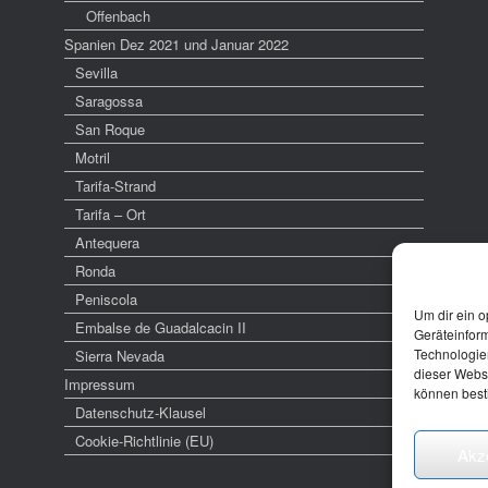
Offenbach
Spanien Dez 2021 und Januar 2022
Sevilla
Saragossa
San Roque
Motril
Tarifa-Strand
Tarifa – Ort
Antequera
Ronda
Peniscola
Um dir ein o
Embalse de Guadalcacin II
Geräteinfor
Technologien
Sierra Nevada
dieser Websi
Impressum
können best
Datenschutz-Klausel
Cookie-Richtlinie (EU)
Akz