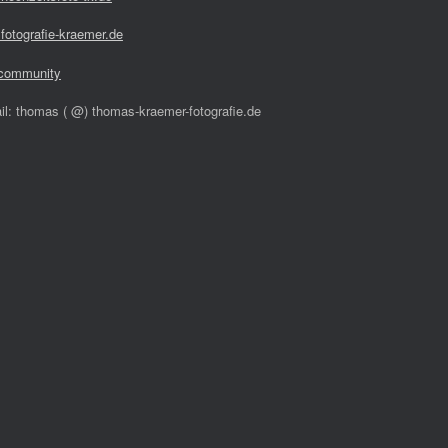
fotografie-kraemer.de
community
il: thomas ( @) thomas-kraemer-fotografie.de