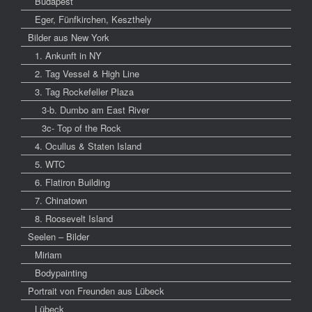
Budapest
Eger, Fünfkirchen, Keszthely
Bilder aus New York
1. Ankunft in NY
2. Tag Vessel & High Line
3. Tag Rockefeller Plaza
3-b. Dumbo am East River
3c- Top of the Rock
4. Ocullus & Staten Island
5. WTC
6. Flatiron Building
7. Chinatown
8. Roosevelt Island
Seelen – Bilder
Miriam
Bodypainting
Portrait von Freunden aus Lübeck
Lübeck