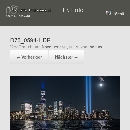
Zum
TK Foto
Inhalt
Menü
springen
Meine Fotowelt
D75_0594-HDR
Veröffentlicht am
November 20, 2019
von
thomas
← Vorheriger
Nächster →