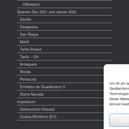
Offenbach
Spanien Dez 2021 und Januar 2022
Sevilla
Saragossa
San Roque
Motril
Tarifa-Strand
Tarifa – Ort
Antequera
Ronda
Peniscola
Um dir ein o
Embalse de Guadalcacin II
Geräteinfor
Technologien
Sierra Nevada
dieser Websi
Impressum
können best
Datenschutz-Klausel
Cookie-Richtlinie (EU)
Akz