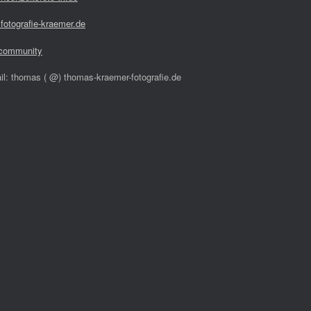
fotografie-kraemer.de
community
il: thomas ( @) thomas-kraemer-fotografie.de