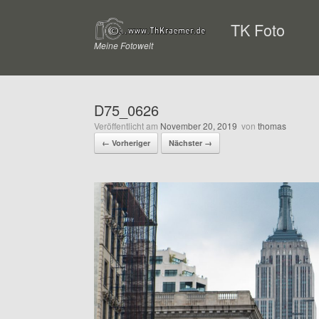
Zum
Inhalt
TK Foto
springen
Meine Fotowelt
D75_0626
Veröffentlicht am
November 20, 2019
von
thomas
← Vorheriger
Nächster →