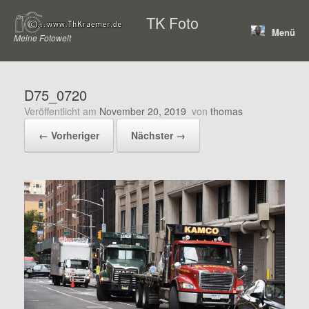
Zum
TK Foto
Inhalt
Menü
springen
Meine Fotowelt
D75_0720
Veröffentlicht am
November 20, 2019
von
thomas
← Vorheriger
Nächster →