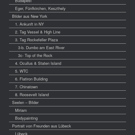
Budapest
Eger, Fünfkirchen, Keszthely
Bilder aus New York
1. Ankunft in NY
2. Tag Vessel & High Line
3. Tag Rockefeller Plaza
3-b. Dumbo am East River
3c- Top of the Rock
4. Ocullus & Staten Island
5. WTC
6. Flatiron Building
7. Chinatown
8. Roosevelt Island
Seelen – Bilder
Miriam
Bodypainting
Portrait von Freunden aus Lübeck
Lübeck