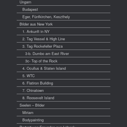
Ungarn
Budapest
Eger, Fünfkirchen, Keszthely
Bilder aus New York
1. Ankunft in NY
2. Tag Vessel & High Line
3. Tag Rockefeller Plaza
3-b. Dumbo am East River
3c- Top of the Rock
4. Ocullus & Staten Island
5. WTC
6. Flatiron Building
7. Chinatown
8. Roosevelt Island
Seelen – Bilder
Miriam
Bodypainting