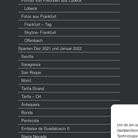
Portrait von Freunden aus Lübeck
Lübeck
Fotos aus Frankfurt
Frankfurt – Tag
Skyline- Frankfurt
Offenbach
Spanien Dez 2021 und Januar 2022
Sevilla
Saragossa
San Roque
Motril
Tarifa-Strand
Tarifa – Ort
Antequera
Ronda
Peniscola
Um dir ein o
Embalse de Guadalcacin II
Geräteinfor
Technologien
Sierra Nevada