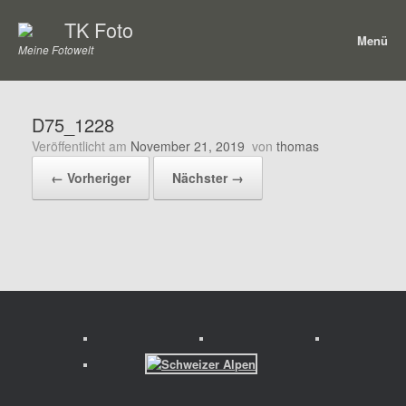
Zum
TK Foto
Inhalt
Menü
springen
Meine Fotowelt
D75_1228
Veröffentlicht am
November 21, 2019
von
thomas
← Vorheriger
Nächster →