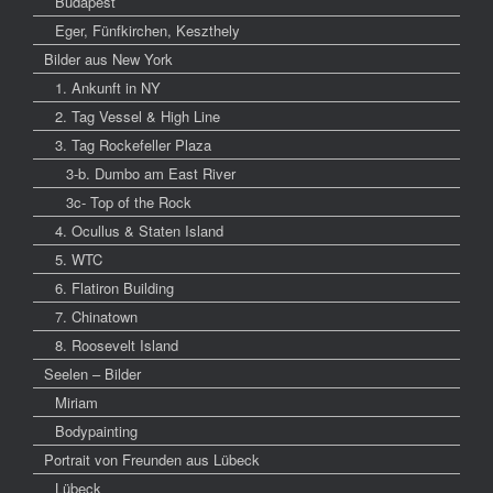
Budapest
Eger, Fünfkirchen, Keszthely
Bilder aus New York
1. Ankunft in NY
2. Tag Vessel & High Line
3. Tag Rockefeller Plaza
3-b. Dumbo am East River
3c- Top of the Rock
4. Ocullus & Staten Island
5. WTC
6. Flatiron Building
7. Chinatown
8. Roosevelt Island
Seelen – Bilder
Miriam
Bodypainting
Portrait von Freunden aus Lübeck
Lübeck