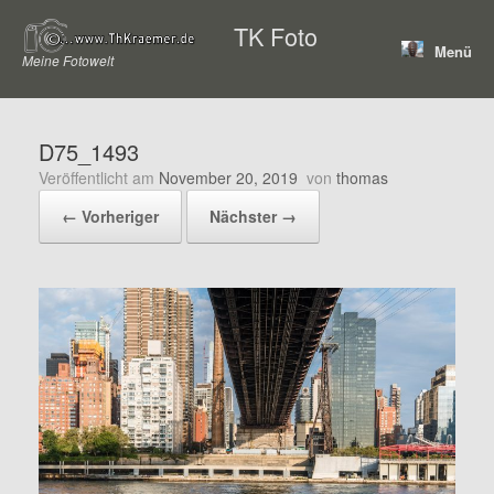
Zum
TK Foto
Inhalt
Menü
springen
Meine Fotowelt
D75_1493
Veröffentlicht am
November 20, 2019
von
thomas
← Vorheriger
Nächster →