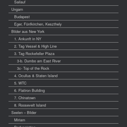
Sailauf
Ungarn
Budapest
Eger, Fünfkirchen, Keszthely
Bilder aus New York
1. Ankunft in NY
2. Tag Vessel & High Line
3. Tag Rockefeller Plaza
3-b. Dumbo am East River
3c- Top of the Rock
4. Ocullus & Staten Island
5. WTC
6. Flatiron Building
7. Chinatown
8. Roosevelt Island
Seelen – Bilder
Miriam