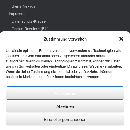
Sierra Nevada
Impressum
Datenschutz-Klausel
Cookie-Richtlinie (EU)
Zustimmung verwalten
Um dir ein optimales Erlebnis zu bieten, verwenden wir Technologien wie
weitere interessante Links
Cookies, um Geräteinformationen zu speichern und/oder darauf
zuzugreifen. Wenn du diesen Technologien zustimmst, können wir Daten
www.hochzeitsfoto-tk.de
wie das Surfverhalten oder eindeutige IDs auf dieser Website verarbeiten.
Wenn du deine Zustimmung nicht erteilst oder zurückziehst, können
www.fotografie-kraemer.de
bestimmte Merkmale und Funktionen beeinträchtigt werden.
Fotocommunity
Akzeptieren
E-Mail: thomas ( @) thomas-kraemer-fotografie.de
Ablehnen
Einstellungen ansehen
Ein Theme von
SiteOrigin