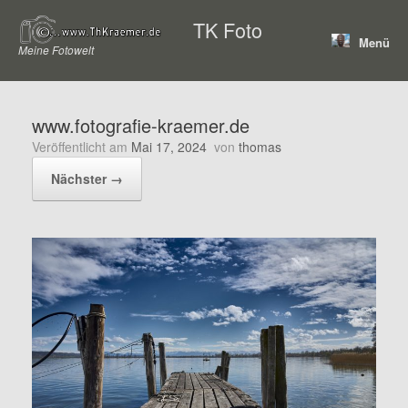
Zum
TK Foto
Inhalt
Menü
springen
Meine Fotowelt
www.fotografie-kraemer.de
Veröffentlicht am
Mai 17, 2024
von
thomas
Nächster →