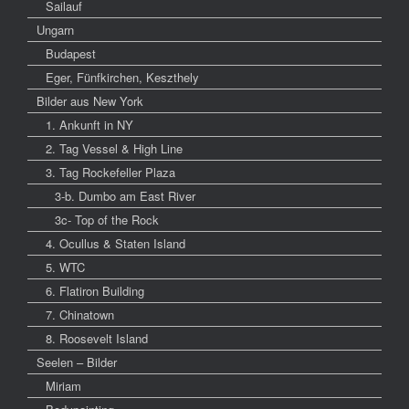
Sailauf
Ungarn
Budapest
Eger, Fünfkirchen, Keszthely
Bilder aus New York
1. Ankunft in NY
2. Tag Vessel & High Line
3. Tag Rockefeller Plaza
3-b. Dumbo am East River
3c- Top of the Rock
4. Ocullus & Staten Island
5. WTC
6. Flatiron Building
7. Chinatown
8. Roosevelt Island
Seelen – Bilder
Miriam