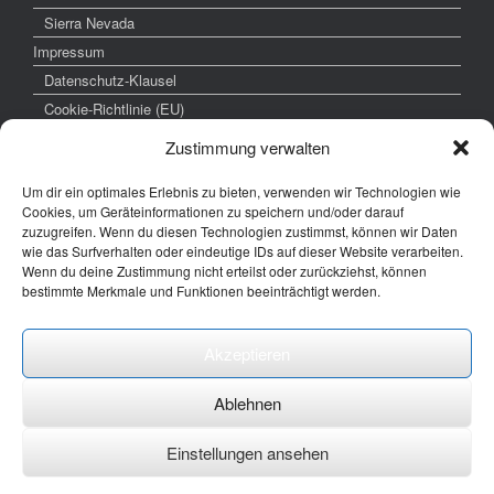
Sierra Nevada
Impressum
Datenschutz-Klausel
Cookie-Richtlinie (EU)
Zustimmung verwalten
Um dir ein optimales Erlebnis zu bieten, verwenden wir Technologien wie
weitere interessante Links
Cookies, um Geräteinformationen zu speichern und/oder darauf
zuzugreifen. Wenn du diesen Technologien zustimmst, können wir Daten
www.hochzeitsfoto-tk.de
wie das Surfverhalten oder eindeutige IDs auf dieser Website verarbeiten.
Wenn du deine Zustimmung nicht erteilst oder zurückziehst, können
www.fotografie-kraemer.de
bestimmte Merkmale und Funktionen beeinträchtigt werden.
Fotocommunity
Akzeptieren
E-Mail: thomas ( @) thomas-kraemer-fotografie.de
Ablehnen
Einstellungen ansehen
Ein Theme von
SiteOrigin