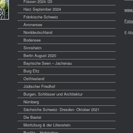
Füssen 2024 /25
Harz September 2024
www.
Fränkische Schweiz
Foto
Ammersee
Norddeutschland
E-Ma
Bodensee
Sinnsheim
Berlin August 2020
Bayrische Seen – Jachenau
Burg Eltz
Ostfriesland
Jüdischer Friedhof
Burgen, Schlösser und Architektur
Nürnberg
Sächsiche Schweiz- Dresden- Oktober 2021
Die Bastei
Moritzburg & der Lilienstein
Beelitz – Heilstetten