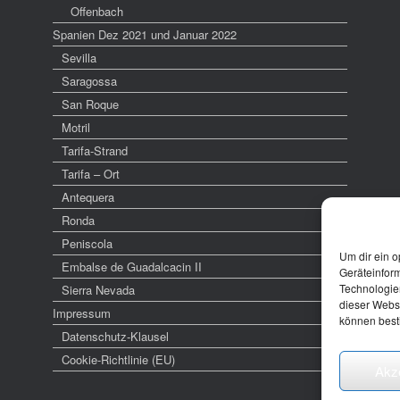
Offenbach
Spanien Dez 2021 und Januar 2022
Sevilla
Saragossa
San Roque
Motril
Tarifa-Strand
Tarifa – Ort
Antequera
Ronda
Peniscola
Um dir ein o
Embalse de Guadalcacin II
Geräteinfor
Technologien
Sierra Nevada
dieser Websi
Impressum
können best
Datenschutz-Klausel
Cookie-Richtlinie (EU)
Akz