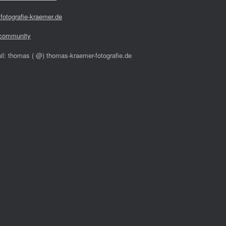
fotografie-kraemer.de
community
il: thomas ( @) thomas-kraemer-fotografie.de