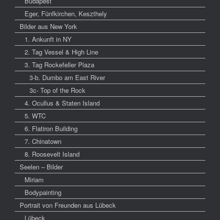
Budapest
Eger, Fünfkirchen, Keszthely
Bilder aus New York
1. Ankunft in NY
2. Tag Vessel & High Line
3. Tag Rockefeller Plaza
3-b. Dumbo am East River
3c- Top of the Rock
4. Ocullus & Staten Island
5. WTC
6. Flatiron Building
7. Chinatown
8. Roosevelt Island
Seelen – Bilder
Miriam
Bodypainting
Portrait von Freunden aus Lübeck
Lübeck