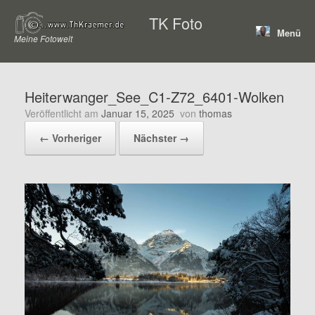
Zum
TK Foto
Inhalt
Menü
springen
Meine Fotowelt
Heiterwanger_See_C1-Z72_6401-Wolken
Veröffentlicht am
Januar 15, 2025
von
thomas
← Vorheriger
Nächster →