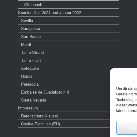
Offenbach
Spanien Dez 2021 und Januar 2022
Sevilla
Saragossa
San Roque
Motril
Tarifa-Strand
Tarifa – Ort
Antequera
Ronda
Peniscola
Um dir ein o
Embalse de Guadalcacin II
Geräteinfor
Technologien
Sierra Nevada
dieser Websi
Impressum
können best
Datenschutz-Klausel
Cookie-Richtlinie (EU)
Akz