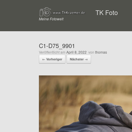
Zum
Inhalt
TK Foto
springen
Meine Fotowelt
C1-D75_9901
Veröffentlicht am
April 8, 2022
von
thomas
← Vorheriger
Nächster →