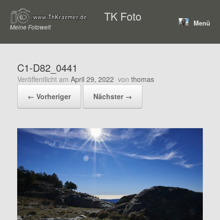
Zum
TK Foto
Inhalt
Menü
springen
Meine Fotowelt
C1-D82_0441
Veröffentlicht am
April 29, 2022
von
thomas
← Vorheriger
Nächster →