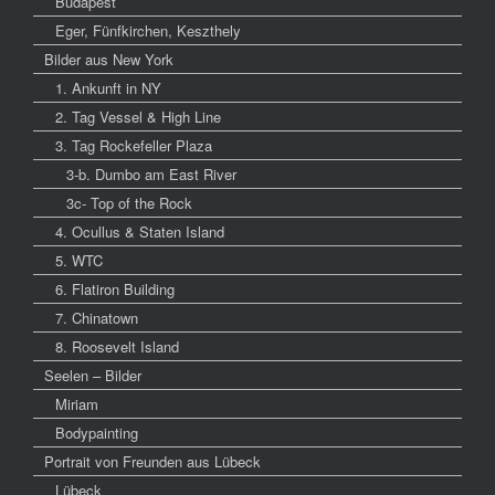
Budapest
Eger, Fünfkirchen, Keszthely
Bilder aus New York
1. Ankunft in NY
2. Tag Vessel & High Line
3. Tag Rockefeller Plaza
3-b. Dumbo am East River
3c- Top of the Rock
4. Ocullus & Staten Island
5. WTC
6. Flatiron Building
7. Chinatown
8. Roosevelt Island
Seelen – Bilder
Miriam
Bodypainting
Portrait von Freunden aus Lübeck
Lübeck