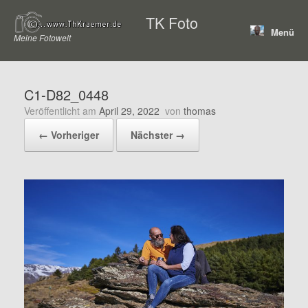
Zum
TK Foto
Inhalt
Menü
springen
Meine Fotowelt
C1-D82_0448
Veröffentlicht am
April 29, 2022
von
thomas
← Vorheriger
Nächster →