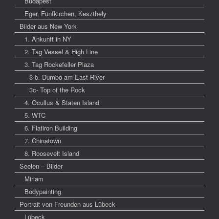
Budapest
Eger, Fünfkirchen, Keszthely
Bilder aus New York
1. Ankunft in NY
2. Tag Vessel & High Line
3. Tag Rockefeller Plaza
3-b. Dumbo am East River
3c- Top of the Rock
4. Ocullus & Staten Island
5. WTC
6. Flatiron Building
7. Chinatown
8. Roosevelt Island
Seelen – Bilder
Miriam
Bodypainting
Portrait von Freunden aus Lübeck
Lübeck