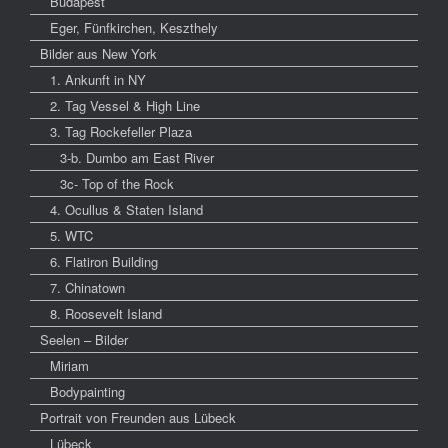
Budapest
Eger, Fünfkirchen, Keszthely
Bilder aus New York
1. Ankunft in NY
2. Tag Vessel & High Line
3. Tag Rockefeller Plaza
3-b. Dumbo am East River
3c- Top of the Rock
4. Ocullus & Staten Island
5. WTC
6. Flatiron Building
7. Chinatown
8. Roosevelt Island
Seelen – Bilder
Miriam
Bodypainting
Portrait von Freunden aus Lübeck
Lübeck