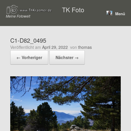
Zum
TK Foto
Inhalt
Menü
springen
Meine Fotowelt
C1-D82_0495
Veröffentlicht am
April 29, 2022
von
thomas
← Vorheriger
Nächster →