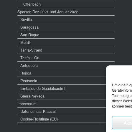
Offenbach
Spanien Dez 2021 und Januar 2022
Sevilla
Saragossa
San Roque
Motril
Tarifa-Strand
Tarifa – Ort
Antequera
Ronda
Peniscola
Um dir ein o
Embalse de Guadalcacin II
Geräteinfor
Technologien
Sierra Nevada
dieser Websi
Impressum
können best
Datenschutz-Klausel
Cookie-Richtlinie (EU)
Akz