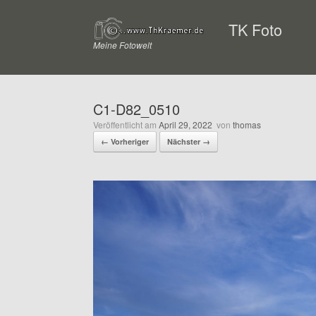
Zum
Inhalt
TK Foto
springen
Meine Fotowelt
C1-D82_0510
Veröffentlicht am
April 29, 2022
von
thomas
← Vorheriger
Nächster →