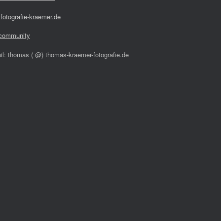
fotografie-kraemer.de
community
il: thomas ( @) thomas-kraemer-fotografie.de