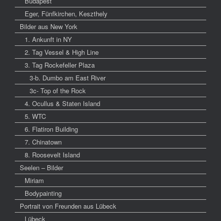
Budapest
Eger, Fünfkirchen, Keszthely
Bilder aus New York
1. Ankunft in NY
2. Tag Vessel & High Line
3. Tag Rockefeller Plaza
3-b. Dumbo am East River
3c- Top of the Rock
4. Ocullus & Staten Island
5. WTC
6. Flatiron Building
7. Chinatown
8. Roosevelt Island
Seelen – Bilder
Miriam
Bodypainting
Portrait von Freunden aus Lübeck
Lübeck