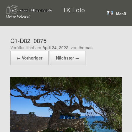
Zum
TK Foto
Inhalt
Menü
springen
Meine Fotowelt
C1-D82_0875
Veröffentlicht am
April 24, 2022
von
thomas
← Vorheriger
Nächster →