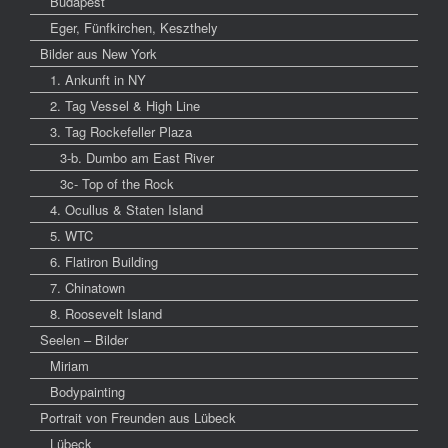
Budapest
Eger, Fünfkirchen, Keszthely
Bilder aus New York
1. Ankunft in NY
2. Tag Vessel & High Line
3. Tag Rockefeller Plaza
3-b. Dumbo am East River
3c- Top of the Rock
4. Ocullus & Staten Island
5. WTC
6. Flatiron Building
7. Chinatown
8. Roosevelt Island
Seelen – Bilder
Miriam
Bodypainting
Portrait von Freunden aus Lübeck
Lübeck