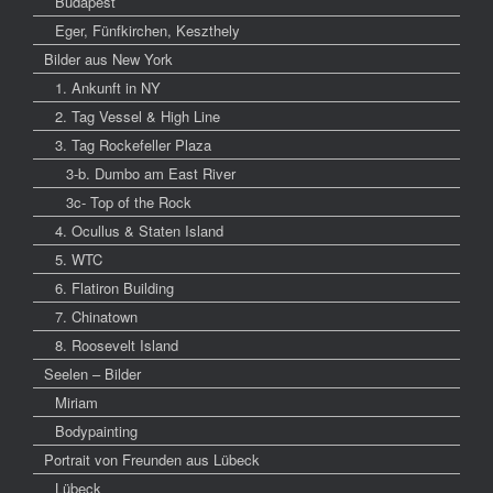
Budapest
Eger, Fünfkirchen, Keszthely
Bilder aus New York
1. Ankunft in NY
2. Tag Vessel & High Line
3. Tag Rockefeller Plaza
3-b. Dumbo am East River
3c- Top of the Rock
4. Ocullus & Staten Island
5. WTC
6. Flatiron Building
7. Chinatown
8. Roosevelt Island
Seelen – Bilder
Miriam
Bodypainting
Portrait von Freunden aus Lübeck
Lübeck