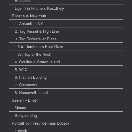
Budapest
Eger, Fünfkirchen, Keszthely
Bilder aus New York
1. Ankunft in NY
2. Tag Vessel & High Line
3. Tag Rockefeller Plaza
3-b. Dumbo am East River
3c- Top of the Rock
4. Ocullus & Staten Island
5. WTC
6. Flatiron Building
7. Chinatown
8. Roosevelt Island
Seelen – Bilder
Miriam
Bodypainting
Portrait von Freunden aus Lübeck
Lübeck