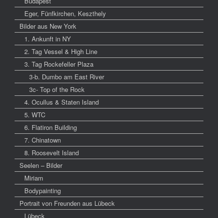
Budapest
Eger, Fünfkirchen, Keszthely
Bilder aus New York
1. Ankunft in NY
2. Tag Vessel & High Line
3. Tag Rockefeller Plaza
3-b. Dumbo am East River
3c- Top of the Rock
4. Ocullus & Staten Island
5. WTC
6. Flatiron Building
7. Chinatown
8. Roosevelt Island
Seelen – Bilder
Miriam
Bodypainting
Portrait von Freunden aus Lübeck
Lübeck