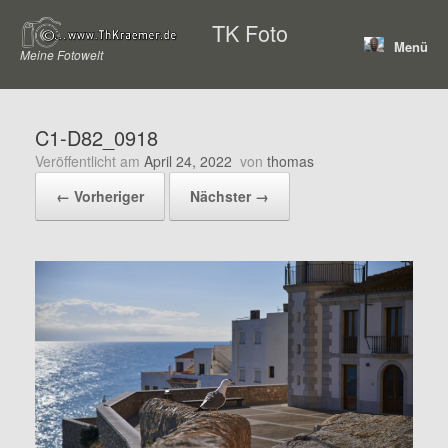
Zum
TK Foto
Inhalt
Menü
springen
Meine Fotowelt
C1-D82_0918
Veröffentlicht am
April 24, 2022
von
thomas
← Vorheriger
Nächster →