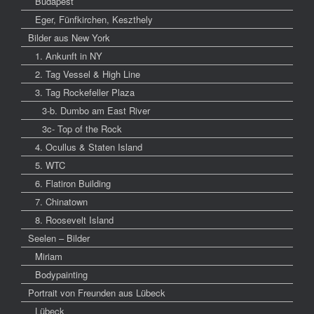
Budapest
Eger, Fünfkirchen, Keszthely
Bilder aus New York
1. Ankunft in NY
2. Tag Vessel & High Line
3. Tag Rockefeller Plaza
3-b. Dumbo am East River
3c- Top of the Rock
4. Ocullus & Staten Island
5. WTC
6. Flatiron Building
7. Chinatown
8. Roosevelt Island
Seelen – Bilder
Miriam
Bodypainting
Portrait von Freunden aus Lübeck
Lübeck