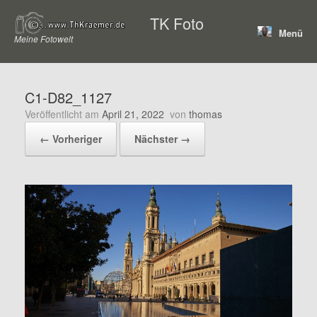
Zum
TK Foto
Inhalt
Menü
springen
Meine Fotowelt
C1-D82_1127
Veröffentlicht am
April 21, 2022
von
thomas
← Vorheriger
Nächster →