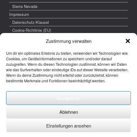
Sierra Nevada
Impressum
Datenschutz-Klausel
Cookie-Richtlinie (EU)
Zustimmung verwalten
Um dir ein optimales Erlebnis zu bieten, verwenden wir Technologien wie
weitere interessante Links
Cookies, um Geräteinformationen zu speichern und/oder darauf
zuzugreifen. Wenn du diesen Technologien zustimmst, können wir Daten
www.hochzeitsfoto-tk.de
wie das Surfverhalten oder eindeutige IDs auf dieser Website verarbeiten.
Wenn du deine Zustimmung nicht erteilst oder zurückziehst, können
www.fotografie-kraemer.de
bestimmte Merkmale und Funktionen beeinträchtigt werden.
Fotocommunity
Akzeptieren
E-Mail: thomas ( @) thomas-kraemer-fotografie.de
Ablehnen
Einstellungen ansehen
Ein Theme von
SiteOrigin