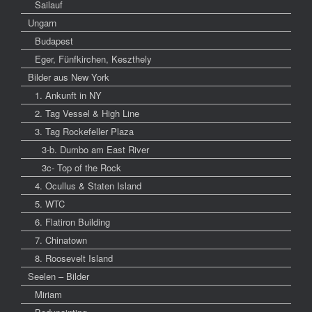
Sailauf
Ungarn
Budapest
Eger, Fünfkirchen, Keszthely
Bilder aus New York
1. Ankunft in NY
2. Tag Vessel & High Line
3. Tag Rockefeller Plaza
3-b. Dumbo am East River
3c- Top of the Rock
4. Ocullus & Staten Island
5. WTC
6. Flatiron Building
7. Chinatown
8. Roosevelt Island
Seelen – Bilder
Miriam