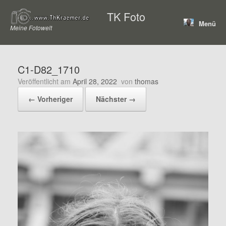
Zum
TK Foto
Inhalt
Menü
springen
Meine Fotowelt
C1-D82_1710
Veröffentlicht am
April 28, 2022
von
thomas
← Vorheriger
Nächster →