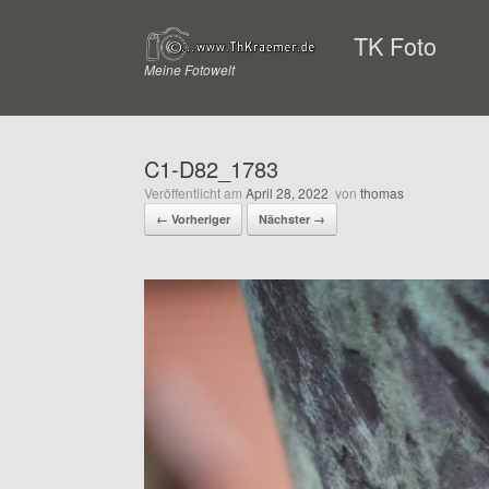
Zum
Inhalt
TK Foto
springen
Meine Fotowelt
C1-D82_1783
Veröffentlicht am
April 28, 2022
von
thomas
← Vorheriger
Nächster →