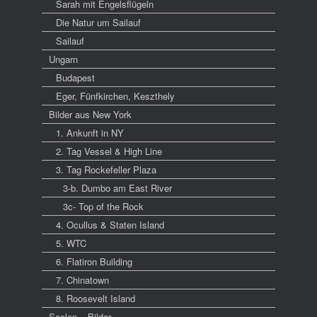
Sarah mit Engelsflügeln
Die Natur um Sailauf
Sailauf
Ungarn
Budapest
Eger, Fünfkirchen, Keszthely
Bilder aus New York
1. Ankunft in NY
2. Tag Vessel & High Line
3. Tag Rockefeller Plaza
3-b. Dumbo am East River
3c- Top of the Rock
4. Ocullus & Staten Island
5. WTC
6. Flatiron Building
7. Chinatown
8. Roosevelt Island
Seelen – Bilder