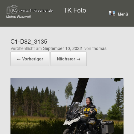
Zum
TK Foto
Inhalt
Menü
springen
Meine Fotowelt
C1-D82_3135
Veröffentlicht am
September 10, 2022
von
thomas
← Vorheriger
Nächster →