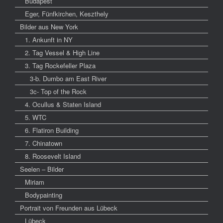
Budapest
Eger, Fünfkirchen, Keszthely
Bilder aus New York
1. Ankunft in NY
2. Tag Vessel & High Line
3. Tag Rockefeller Plaza
3-b. Dumbo am East River
3c- Top of the Rock
4. Ocullus & Staten Island
5. WTC
6. Flatiron Building
7. Chinatown
8. Roosevelt Island
Seelen – Bilder
Miriam
Bodypainting
Portrait von Freunden aus Lübeck
Lübeck