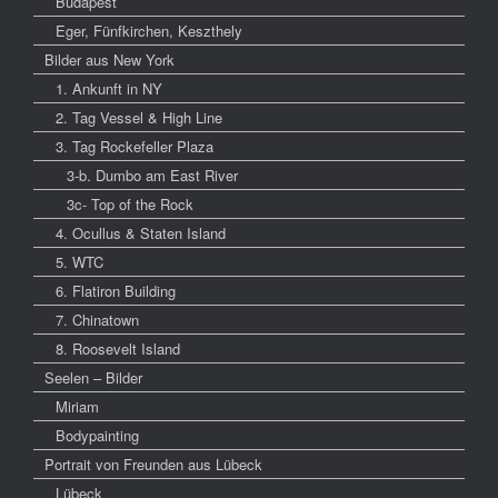
Budapest
Eger, Fünfkirchen, Keszthely
Bilder aus New York
1. Ankunft in NY
2. Tag Vessel & High Line
3. Tag Rockefeller Plaza
3-b. Dumbo am East River
3c- Top of the Rock
4. Ocullus & Staten Island
5. WTC
6. Flatiron Building
7. Chinatown
8. Roosevelt Island
Seelen – Bilder
Miriam
Bodypainting
Portrait von Freunden aus Lübeck
Lübeck