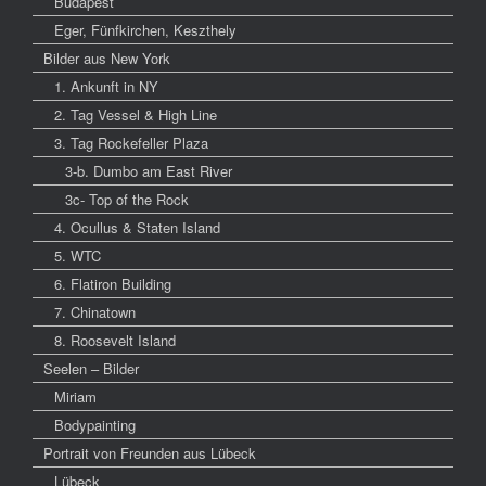
Budapest
Eger, Fünfkirchen, Keszthely
Bilder aus New York
1. Ankunft in NY
2. Tag Vessel & High Line
3. Tag Rockefeller Plaza
3-b. Dumbo am East River
3c- Top of the Rock
4. Ocullus & Staten Island
5. WTC
6. Flatiron Building
7. Chinatown
8. Roosevelt Island
Seelen – Bilder
Miriam
Bodypainting
Portrait von Freunden aus Lübeck
Lübeck