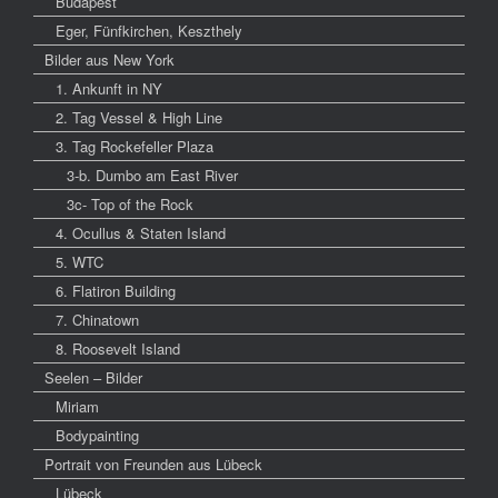
Budapest
Eger, Fünfkirchen, Keszthely
Bilder aus New York
1. Ankunft in NY
2. Tag Vessel & High Line
3. Tag Rockefeller Plaza
3-b. Dumbo am East River
3c- Top of the Rock
4. Ocullus & Staten Island
5. WTC
6. Flatiron Building
7. Chinatown
8. Roosevelt Island
Seelen – Bilder
Miriam
Bodypainting
Portrait von Freunden aus Lübeck
Lübeck