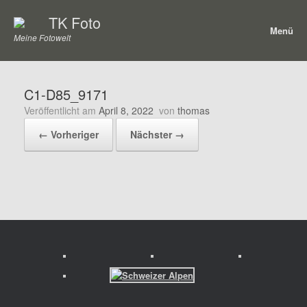
Zum
TK Foto
Inhalt
Menü
springen
Meine Fotowelt
C1-D85_9171
Veröffentlicht am
April 8, 2022
von
thomas
← Vorheriger
Nächster →