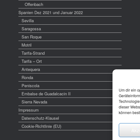
Offenbach
Spanien Dez 2021 und Januar 2022
Sevilla
Saragossa
San Roque
Motril
Tarifa-Strand
Tarifa – Ort
Antequera
Ronda
Peniscola
Um dir ein o
Embalse de Guadalcacin II
Geräteinfor
Technologien
Sierra Nevada
dieser Websi
Impressum
können best
Datenschutz-Klausel
Cookie-Richtlinie (EU)
Akz