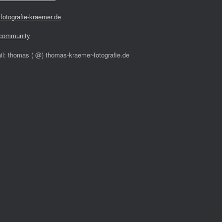
fotografie-kraemer.de
community
il: thomas ( @) thomas-kraemer-fotografie.de