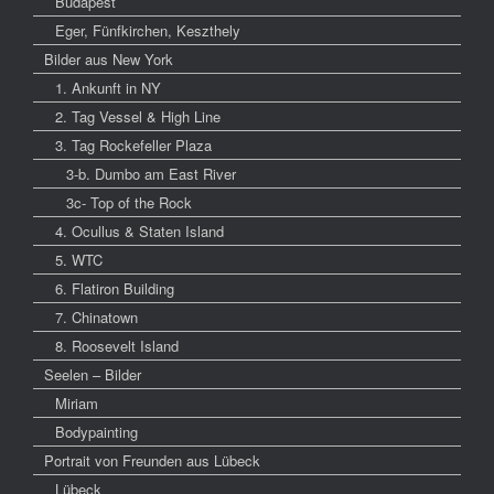
Budapest
Eger, Fünfkirchen, Keszthely
Bilder aus New York
1. Ankunft in NY
2. Tag Vessel & High Line
3. Tag Rockefeller Plaza
3-b. Dumbo am East River
3c- Top of the Rock
4. Ocullus & Staten Island
5. WTC
6. Flatiron Building
7. Chinatown
8. Roosevelt Island
Seelen – Bilder
Miriam
Bodypainting
Portrait von Freunden aus Lübeck
Lübeck