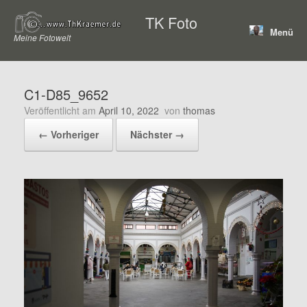
Zum
TK Foto
Inhalt
Menü
springen
Meine Fotowelt
C1-D85_9652
Veröffentlicht am
April 10, 2022
von
thomas
← Vorheriger
Nächster →