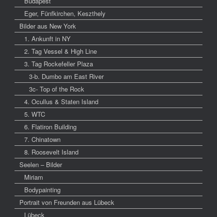
Budapest
Eger, Fünfkirchen, Keszthely
Bilder aus New York
1. Ankunft in NY
2. Tag Vessel & High Line
3. Tag Rockefeller Plaza
3-b. Dumbo am East River
3c- Top of the Rock
4. Ocullus & Staten Island
5. WTC
6. Flatiron Building
7. Chinatown
8. Roosevelt Island
Seelen – Bilder
Miriam
Bodypainting
Portrait von Freunden aus Lübeck
Lübeck