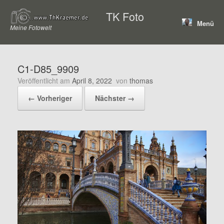
Zum
TK Foto
Inhalt
Menü
springen
Meine Fotowelt
C1-D85_9909
Veröffentlicht am
April 8, 2022
von
thomas
← Vorheriger
Nächster →