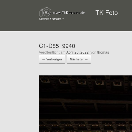
Zum
Inhalt
TK Foto
springen
Meine Fotowelt
C1-D85_9940
Veröffentlicht am
April 20, 2022
von
thomas
← Vorheriger
Nächster →