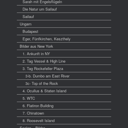
Sarah mit Engelsflügeln
Die Natur um Sailauf
Sailauf
Ungarn
Budapest
Eger, Fünfkirchen, Keszthely
Bilder aus New York
1. Ankunft in NY
2. Tag Vessel & High Line
3. Tag Rockefeller Plaza
3-b. Dumbo am East River
3c- Top of the Rock
4. Ocullus & Staten Island
5. WTC
6. Flatiron Building
7. Chinatown
8. Roosevelt Island
Seelen – Bilder