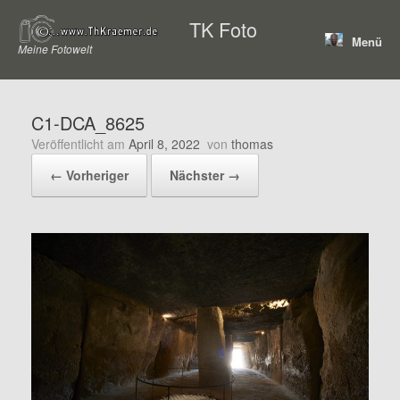
Zum
TK Foto
Inhalt
Menü
springen
Meine Fotowelt
C1-DCA_8625
Veröffentlicht am
April 8, 2022
von
thomas
← Vorheriger
Nächster →