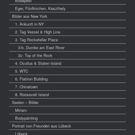
Budapest
Eger, Fünfkirchen, Keszthely
Bilder aus New York
1. Ankunft in NY
2. Tag Vessel & High Line
3. Tag Rockefeller Plaza
3-b. Dumbo am East River
3c- Top of the Rock
4. Ocullus & Staten Island
5. WTC
6. Flatiron Building
7. Chinatown
8. Roosevelt Island
Seelen – Bilder
Miriam
Bodypainting
Portrait von Freunden aus Lübeck
Lübeck