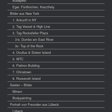
Budapest
Eger, Fünfkirchen, Keszthely
Bilder aus New York
1. Ankunft in NY
2. Tag Vessel & High Line
3. Tag Rockefeller Plaza
3-b. Dumbo am East River
3c- Top of the Rock
4. Ocullus & Staten Island
5. WTC
6. Flatiron Building
7. Chinatown
8. Roosevelt Island
Seelen – Bilder
Miriam
Bodypainting
Portrait von Freunden aus Lübeck
Lübeck