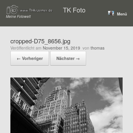
Zum
TK Foto
Inhalt
Menü
springen
Meine Fotowelt
cropped-D75_8656.jpg
Veröffentlicht am
November 15, 2019
von
thomas
← Vorheriger
Nächster →