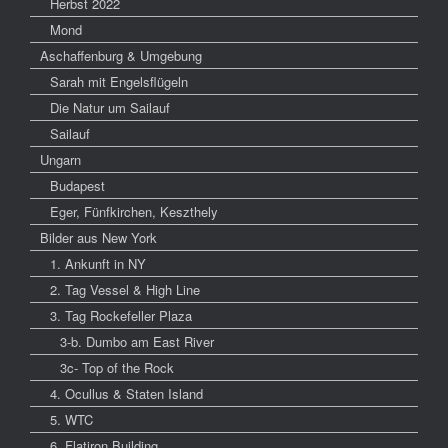
Herbst 2022
Mond
Aschaffenburg & Umgebung
Sarah mit Engelsflügeln
Die Natur um Sailauf
Sailauf
Ungarn
Budapest
Eger, Fünfkirchen, Keszthely
Bilder aus New York
1. Ankunft in NY
2. Tag Vessel & High Line
3. Tag Rockefeller Plaza
3-b. Dumbo am East River
3c- Top of the Rock
4. Ocullus & Staten Island
5. WTC
6. Flatiron Building