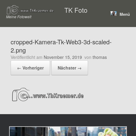
Zum
TK Foto
Inhalt
Menü
springen
Meine Fotowelt
cropped-Kamera-Tk-Web3-3d-scaled-
2.png
Veröffentlicht am
November 15, 2019
von
thomas
← Vorheriger
Nächster →