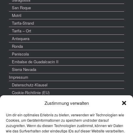
San Roque
Motril
Tarifa-Strand
Tarifa – Ort
Antequera
Ronda
Peniscola
Embalse de Guadalcacin II
Sierra Nevada
Impressum
Datenschutz-Klausel
Cookie-Richtlinie (EU)
Zustimmung verwalten
Um dir ein optimales Erlebnis zu bieten, verwenden wir Technologien wie
weitere interessante Links
Cookies, um Geräteinformationen zu speichern und/oder darauf
zuzugreifen. Wenn du diesen Technologien zustimmst, können wir Daten
www.hochzeitsfoto-tk.de
wie das Surfverhalten oder eindeutige IDs auf dieser Website verarbeiten.