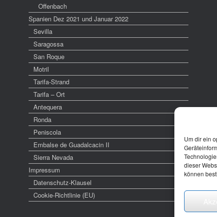
Offenbach
Spanien Dez 2021 und Januar 2022
Sevilla
Saragossa
San Roque
Motril
Tarifa-Strand
Tarifa – Ort
Antequera
Ronda
Peniscola
Um dir ein o
Embalse de Guadalcacin II
Geräteinfor
Technologien
Sierra Nevada
dieser Websi
Impressum
können best
Datenschutz-Klausel
Cookie-Richtlinie (EU)
Akz