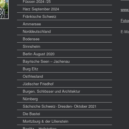
Füssen 2024 /25
Harz September 2024
www.
Fränkische Schweiz
Foto
Ammersee
Norddeutschland
E-Ma
Bodensee
Sinnsheim
Berlin August 2020
Bayrische Seen – Jachenau
Burg Eltz
Ostfriesland
Jüdischer Friedhof
Burgen, Schlösser und Architektur
Nürnberg
Sächsiche Schweiz- Dresden- Oktober 2021
Die Bastei
Moritzburg & der Lilienstein
Beelitz – Heilstetten