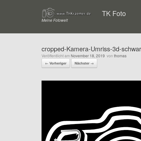
Zum
Inhalt
TK Foto
springen
Meine Fotowelt
cropped-Kamera-Umriss-3d-schwar
Veröffentlicht am
November 18, 2019
von
thomas
← Vorheriger
Nächster →