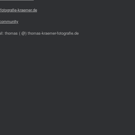
fotografie-kraemer.de
community
il: thomas ( @) thomas-kraemer-fotografie.de