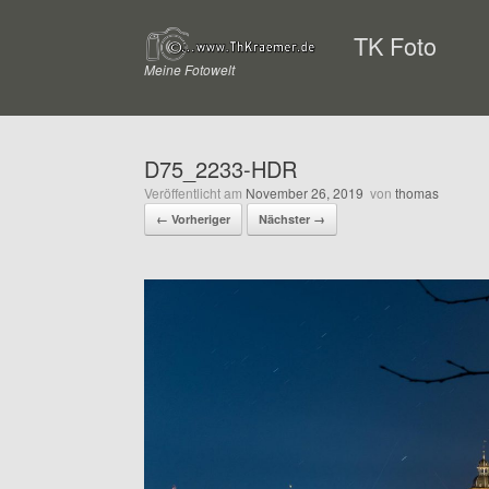
Zum
Inhalt
TK Foto
springen
Meine Fotowelt
D75_2233-HDR
Veröffentlicht am
November 26, 2019
von
thomas
← Vorheriger
Nächster →