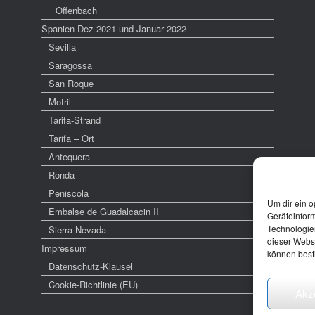
Offenbach
Spanien Dez 2021 und Januar 2022
Sevilla
Saragossa
San Roque
Motril
Tarifa-Strand
Tarifa – Ort
Antequera
Ronda
Peniscola
Um dir ein o
Embalse de Guadalcacin II
Geräteinfor
Technologien
Sierra Nevada
dieser Websi
Impressum
können best
Datenschutz-Klausel
Cookie-Richtlinie (EU)
Akz