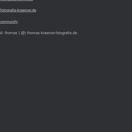
fotografie-kraemer.de
community
il: thomas ( @) thomas-kraemer-fotografie.de