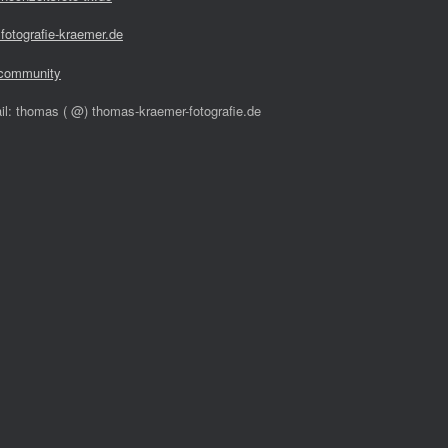
fotografie-kraemer.de
community
il: thomas ( @) thomas-kraemer-fotografie.de