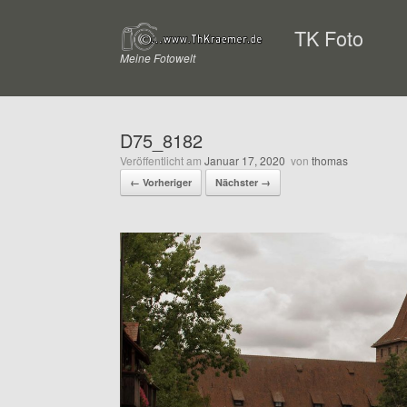
Zum
Inhalt
TK Foto
springen
Meine Fotowelt
D75_8182
Veröffentlicht am
Januar 17, 2020
von
thomas
← Vorheriger
Nächster →