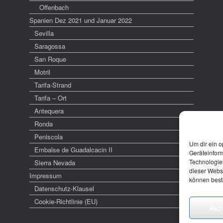
Offenbach
Spanien Dez 2021 und Januar 2022
Sevilla
Saragossa
San Roque
Motril
Tarifa-Strand
Tarifa – Ort
Antequera
Ronda
Peniscola
Um dir ein o
Embalse de Guadalcacin II
Geräteinfor
Technologien
Sierra Nevada
dieser Websi
Impressum
können best
Datenschutz-Klausel
Cookie-Richtlinie (EU)
Akz