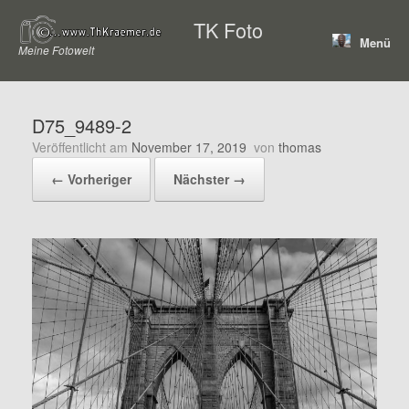
Zum
TK Foto
Inhalt
Menü
springen
Meine Fotowelt
D75_9489-2
Veröffentlicht am
November 17, 2019
von
thomas
← Vorheriger
Nächster →