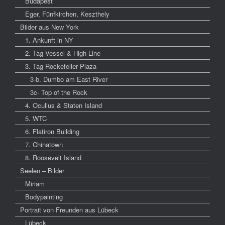
Budapest
Eger, Fünfkirchen, Keszthely
Bilder aus New York
1. Ankunft in NY
2. Tag Vessel & High Line
3. Tag Rockefeller Plaza
3-b. Dumbo am East River
3c- Top of the Rock
4. Ocullus & Staten Island
5. WTC
6. Flatiron Building
7. Chinatown
8. Roosevelt Island
Seelen – Bilder
Miriam
Bodypainting
Portrait von Freunden aus Lübeck
Lübeck