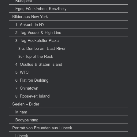
Budapest
Eger, Fünfkirchen, Keszthely
Bilder aus New York
1. Ankunft in NY
2. Tag Vessel & High Line
3. Tag Rockefeller Plaza
3-b. Dumbo am East River
3c- Top of the Rock
4. Ocullus & Staten Island
5. WTC
6. Flatiron Building
7. Chinatown
8. Roosevelt Island
Seelen – Bilder
Miriam
Bodypainting
Portrait von Freunden aus Lübeck
Lübeck