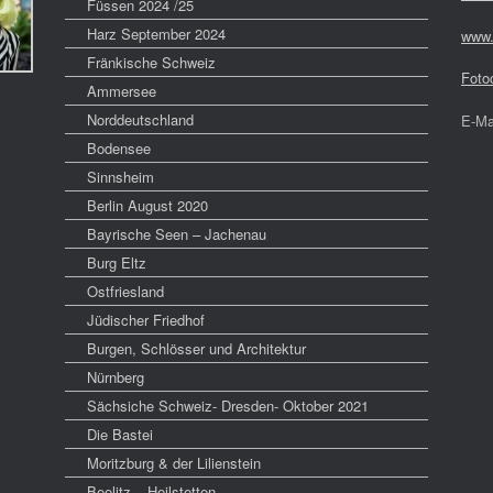
Füssen 2024 /25
Harz September 2024
www.
Fränkische Schweiz
Foto
Ammersee
Norddeutschland
E-Ma
Bodensee
Sinnsheim
Berlin August 2020
Bayrische Seen – Jachenau
Burg Eltz
Ostfriesland
Jüdischer Friedhof
Burgen, Schlösser und Architektur
Nürnberg
Sächsiche Schweiz- Dresden- Oktober 2021
Die Bastei
Moritzburg & der Lilienstein
Beelitz – Heilstetten