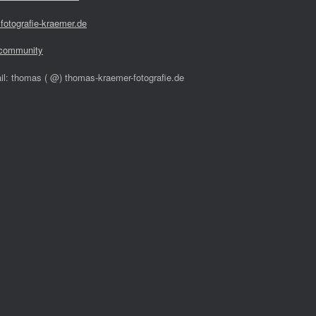
fotografie-kraemer.de
community
il: thomas ( @) thomas-kraemer-fotografie.de