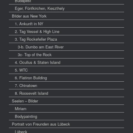
Budapest
Eger, Fünfkirchen, Keszthely
Bilder aus New York
1. Ankunft in NY
2. Tag Vessel & High Line
3. Tag Rockefeller Plaza
3-b. Dumbo am East River
3c- Top of the Rock
4. Ocullus & Staten Island
5. WTC
6. Flatiron Building
7. Chinatown
8. Roosevelt Island
Seelen – Bilder
Miriam
Bodypainting
Portrait von Freunden aus Lübeck
Lübeck