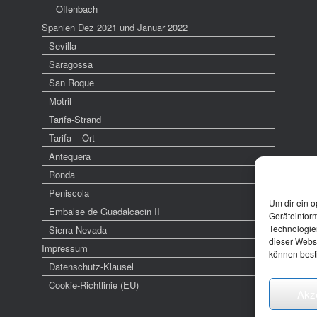
Offenbach
Spanien Dez 2021 und Januar 2022
Sevilla
Saragossa
San Roque
Motril
Tarifa-Strand
Tarifa – Ort
Antequera
Ronda
Peniscola
Um dir ein o
Embalse de Guadalcacin II
Geräteinfor
Technologien
Sierra Nevada
dieser Websi
Impressum
können best
Datenschutz-Klausel
Cookie-Richtlinie (EU)
Akz