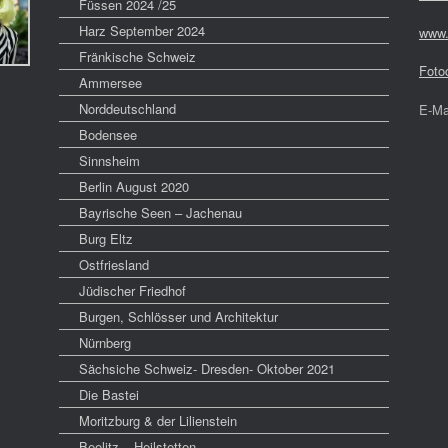
Füssen 2024 /25
Harz September 2024
www.
Fränkische Schweiz
Foto
Ammersee
Norddeutschland
E-Ma
Bodensee
Sinnsheim
Berlin August 2020
Bayrische Seen – Jachenau
Burg Eltz
Ostfriesland
Jüdischer Friedhof
Burgen, Schlösser und Architektur
Nürnberg
Sächsiche Schweiz- Dresden- Oktober 2021
Die Bastei
Moritzburg & der Lilienstein
Beelitz – Heilstetten