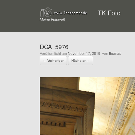
Zum
Inhalt
TK Foto
springen
Meine Fotowelt
DCA_5976
Veröffentlicht am
November 17, 2019
von
thomas
← Vorheriger
Nächster →