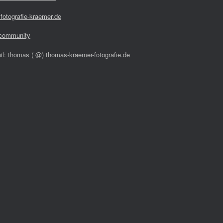
fotografie-kraemer.de
community
il: thomas ( @) thomas-kraemer-fotografie.de