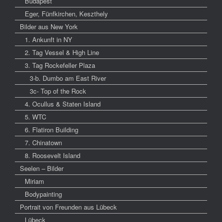
Budapest
Eger, Fünfkirchen, Keszthely
Bilder aus New York
1. Ankunft in NY
2. Tag Vessel & High Line
3. Tag Rockefeller Plaza
3-b. Dumbo am East River
3c- Top of the Rock
4. Ocullus & Staten Island
5. WTC
6. Flatiron Building
7. Chinatown
8. Roosevelt Island
Seelen – Bilder
Miriam
Bodypainting
Portrait von Freunden aus Lübeck
Lübeck