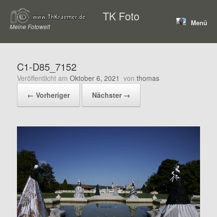
Zum
TK Foto
Inhalt
Menü
springen
Meine Fotowelt
C1-D85_7152
Veröffentlicht am
Oktober 6, 2021
von
thomas
← Vorheriger
Nächster →