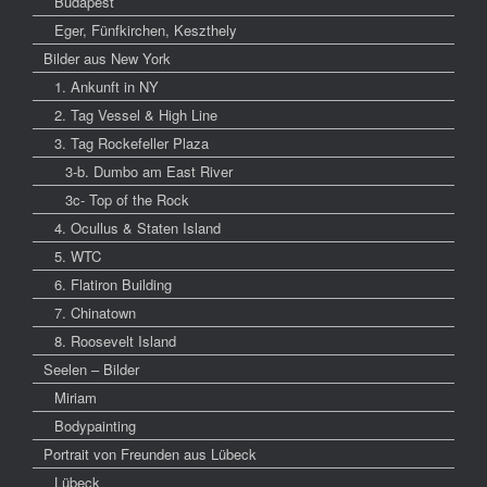
Budapest
Eger, Fünfkirchen, Keszthely
Bilder aus New York
1. Ankunft in NY
2. Tag Vessel & High Line
3. Tag Rockefeller Plaza
3-b. Dumbo am East River
3c- Top of the Rock
4. Ocullus & Staten Island
5. WTC
6. Flatiron Building
7. Chinatown
8. Roosevelt Island
Seelen – Bilder
Miriam
Bodypainting
Portrait von Freunden aus Lübeck
Lübeck