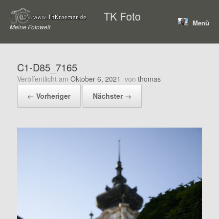
Zum
TK Foto
Inhalt
Menü
springen
Meine Fotowelt
C1-D85_7165
Veröffentlicht am
Oktober 6, 2021
von
thomas
← Vorheriger
Nächster →